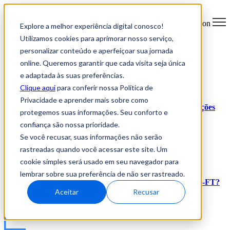
Open main navigation
Explore a melhor experiência digital conosco!
Utilizamos cookies para aprimorar nosso serviço,
personalizar conteúdo e aperfeiçoar sua jornada
Articles about colaborador
online. Queremos garantir que cada visita seja única
e adaptada às suas preferências.
Clique aqui
para conferir nossa Política de
Jan 29, 2024, 2:16:35 PM
Privacidade e aprender mais sobre como
Como funciona o processo de verificação em listas de sanções
protegemos suas informações. Seu conforto e
confiança são nossa prioridade.
Read article
Se você recusar, suas informações não serão
rastreadas quando você acessar este site. Um
cookie simples será usado em seu navegador para
Jan 24, 2024, 9:00:06 AM
lembrar sobre sua preferência de não ser rastreado.
Por que o engajamento dos colaboradores reforça a PLD-FT?
Aceitar
Recusar
Read article